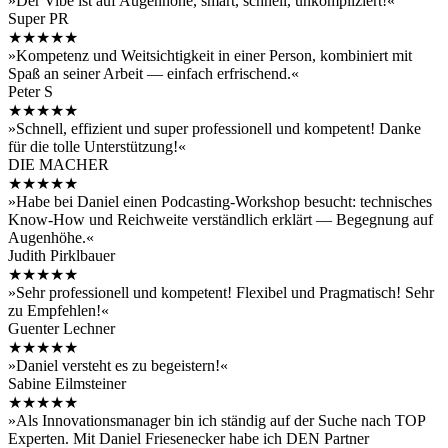
»Der Vibe ist auf Augenhöhe, smart, schnell, unkompliziert!«
Super PR
★★★★★
»Kompetenz und Weitsichtigkeit in einer Person, kombiniert mit
Spaß an seiner Arbeit — einfach erfrischend.«
Peter S
★★★★★
»Schnell, effizient und super professionell und kompetent! Danke
für die tolle Unterstützung!«
DIE MACHER
★★★★★
»Habe bei Daniel einen Podcasting-Workshop besucht: technisches
Know-How und Reichweite verständlich erklärt — Begegnung auf
Augenhöhe.«
Judith Pirklbauer
★★★★★
»Sehr professionell und kompetent! Flexibel und Pragmatisch! Sehr
zu Empfehlen!«
Guenter Lechner
★★★★★
»Daniel versteht es zu begeistern!«
Sabine Eilmsteiner
★★★★★
»Als Innovationsmanager bin ich ständig auf der Suche nach TOP
Experten. Mit Daniel Friesenecker habe ich DEN Partner