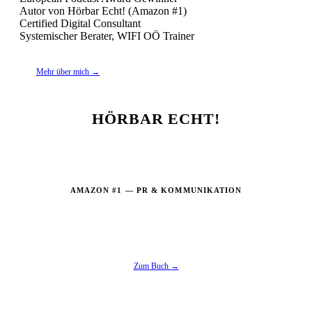
Autor von Hörbar Echt! (Amazon #1)
Certified Digital Consultant
Systemischer Berater, WIFI OÖ Trainer
Mehr über mich →
HÖRBAR ECHT!
Der strategische Leitfaden für Podcast-
Kommunikation im Mittelstand
AMAZON #1 — PR & KOMMUNIKATION
Paperback · Kindle ab €8,99
Zum Buch →