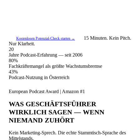
Wir bauen das System, das das ändert. Nicht einen Podcast.
Ein Medium, das für Sie arbeitet — bevor Ihr Kunde Sie
braucht, bevor er kauft, bevor er sich bewirbt.
15 Minuten. Kein Pitch.
Kostenlosen Potenzial-Check starten →
Nur Klarheit.
20
Jahre Podcast-Erfahrung — seit 2006
80%
Fachkräftemangel als größte Wachstumsbremse
43%
Podcast-Nutzung in Österreich
»Resonanz schlägt Reichweite.«
European Podcast Award | Amazon #1
WAS GESCHÄFTSFÜHRER
WIRKLICH SAGEN — WENN
NIEMAND ZUHÖRT
Kein Marketing-Sprech. Die echte Stammtisch-Sprache des
Mittelstands.