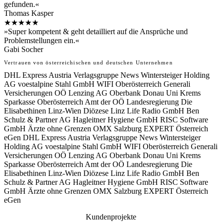
gefunden.«
Thomas Kasper
★★★★★
»Super kompetent & geht detailliert auf die Ansprüche und
Problemstellungen ein.«
Gabi Socher
Vertrauen von österreichischen und deutschen Unternehmen
DHL Express Austria
Verlagsgruppe News
Wintersteiger Holding
AG
voestalpine Stahl GmbH
WIFI Oberösterreich
Generali
Versicherungen OÖ
Lenzing AG
Oberbank
Donau Uni Krems
Sparkasse Oberösterreich
Amt der OÖ Landesregierung
Die
Elisabethinen Linz-Wien
Diözese Linz
Life Radio GmbH
Ben
Schulz & Partner AG
Hagleitner Hygiene GmbH
RISC Software
GmbH
Ärzte ohne Grenzen
OMX Salzburg
EXPERT Österreich
eGen
DHL Express Austria
Verlagsgruppe News
Wintersteiger
Holding AG
voestalpine Stahl GmbH
WIFI Oberösterreich
Generali
Versicherungen OÖ
Lenzing AG
Oberbank
Donau Uni Krems
Sparkasse Oberösterreich
Amt der OÖ Landesregierung
Die
Elisabethinen Linz-Wien
Diözese Linz
Life Radio GmbH
Ben
Schulz & Partner AG
Hagleitner Hygiene GmbH
RISC Software
GmbH
Ärzte ohne Grenzen
OMX Salzburg
EXPERT Österreich
eGen
Kundenprojekte