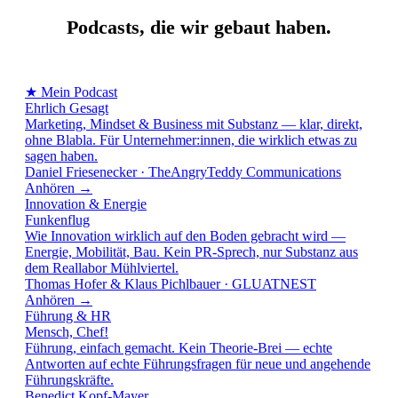
Podcasts, die wir gebaut haben.
Kein Versprechen ohne Beweis. Hier klingt, was entsteht, wenn
Strategie auf Substanz trifft.
★ Mein Podcast
Ehrlich Gesagt
Marketing, Mindset & Business mit Substanz — klar, direkt,
ohne Blabla. Für Unternehmer:innen, die wirklich etwas zu
sagen haben.
Daniel Friesenecker · TheAngryTeddy Communications
Anhören →
Innovation & Energie
Funkenflug
Wie Innovation wirklich auf den Boden gebracht wird —
Energie, Mobilität, Bau. Kein PR-Sprech, nur Substanz aus
dem Reallabor Mühlviertel.
Thomas Hofer & Klaus Pichlbauer · GLUATNEST
Anhören →
Führung & HR
Mensch, Chef!
Führung, einfach gemacht. Kein Theorie-Brei — echte
Antworten auf echte Führungsfragen für neue und angehende
Führungskräfte.
Benedict Kopf-Mayer