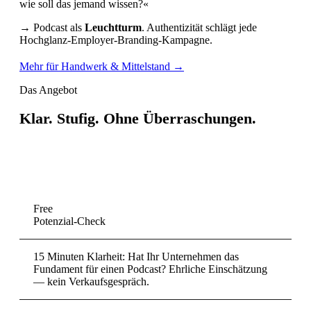
wie soll das jemand wissen?«
→ Podcast als
Leuchtturm
. Authentizität schlägt jede
Hochglanz-Employer-Branding-Kampagne.
Mehr für Handwerk & Mittelstand →
Das Angebot
Klar. Stufig.
Ohne Überraschungen.
Kein Einheitspaket. Kein Abo, das Sie nicht brauchen. Der
Einstieg kostet 0 Euro und gibt Ihnen Klarheit — bevor Sie
einen einzigen Cent investieren.
Free
Potenzial-Check
15 Minuten Klarheit: Hat Ihr Unternehmen das
Fundament für einen Podcast? Ehrliche Einschätzung
— kein Verkaufsgespräch.