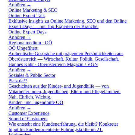
Anhören →
Online Marketing & SEO
Online Expert Talk
Exklusive Insights zu Online Marketing, SEO und den Online
Expert Days — mit Top-Experten der Branche.
Online Expert Days
Anhören →
Regionalmedium · OÖ
OÖ Ungefiltert
Authentische Gespräche mit prägenden Persönlichkeiten aus
Oberösterreich — Wirtschaft, Kultur, Politik, Gesellschaft.
Hannes Kahr · Oberösterreich Magazin / VGN
Anhören →
Soziales & Public Sector
Platz da!?
Geschichten aus der Kinder- und Jugendhilfe — von
Mitarbeiter:innen, Jugendlichen, Eltern und Pflegefamilien.
Nah. Ehrlich. Wichtig.
Kinder- und Jugendhilfe OÖ
Anhören →
Customer Experience
Sound of Customers
Wie entsteht eine Kundenerfahrung, die bleibt? Konkreter
Input für kundenorientierte Führungskräfte im 21.
Jahrhundert.