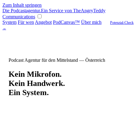
Zum Inhalt springen
Die
Podcast
agentur
.
Ein Service von TheAngryTeddy
Communications
System
Für wen
Angebot
PodCanvas™
Über mich
Potenzial-Check
→
Podcast Agentur für den Mittelstand — Österreich
Kein Mikrofon.
Kein Handwerk.
Ein System.
Ihr Unternehmen ist besser als sein Ruf. Das ist nicht Ihr
Problem.
Ihr Problem: Die richtigen Menschen wissen nicht, dass es Sie
gibt.