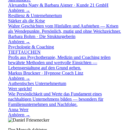
Alexandra Nagy & Barbara Aigner · Kunde 21 GmbH
Anhören →
Resilienz & Unternehmertum
Stärker als die Krise
Wahre Geschichten vom Hinfallen und Aufstehen — Krisen
als Wendepunkte. Persönlich, mutig und ohne Weichzeichner.
Barbara Bohrn · Die Strukturgeberin
Anhören →
Psychologie & Coaching
TIEFTAUCHEN
Profis aus Psychotherapie, Medizin und Coaching teilen
bewährte Methoden und wertvolle Einsichten —
Lebensgestaltung auf den Grund gehen.
Markus Bruckner · Hypnose Coach Linz
Anhören →
Authentisches Unternehmertum
Werr spricht!
Wie Persönlichkeit und Werte das Fundament eines
nachhaltigen Unternehmens bilden — besonders für
Familienunternehmen und Nachfolge.
Anna Werr
Anhören →
Der Mensch dahinter