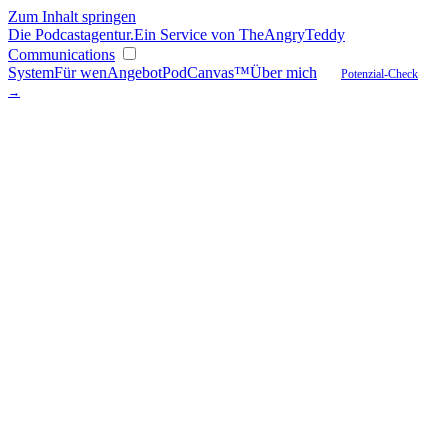
Zum Inhalt springen
Die
Podcast
agentur
.
Ein Service von TheAngryTeddy
Communications
System
Für wen
Angebot
PodCanvas™
Über mich
Potenzial-Check
→