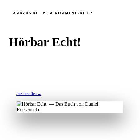
AMAZON #1 · PR & KOMMUNIKATION
Hörbar Echt!
Das Buch, das erklärt, warum echte Stimmen mehr verkaufen
als perfekte Produktion. Und wie Ihr Unternehmen hörbar
authentisch wird — ohne Werbebroschüren-Podcast.
Paperback €16,90 · Kindle €8,99
Jetzt bestellen →