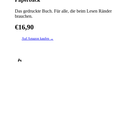
Das gedruckte Buch. Für alle, die beim Lesen Ränder
brauchen.
€16,90
Auf Amazon kaufen →
📱
Kindle E-Book
Sofort verfügbar. Auf jedem Gerät lesbar.
€8,99
Auf Amazon kaufen →
Die
Podcast
agentur
.
Ein Service von TheAngryTeddy